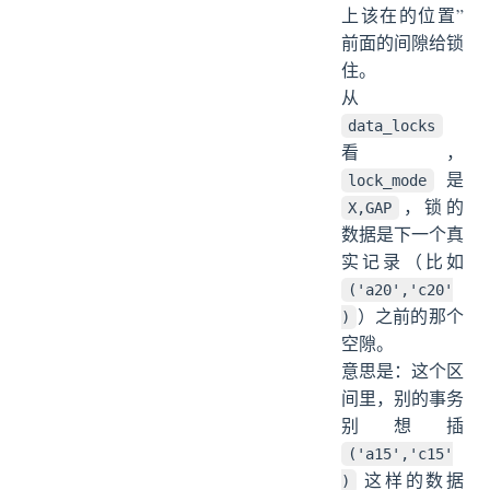
上该在的位置”
前面的间隙给锁
住。
从
data_locks
看，
是
lock_mode
，锁的
X,GAP
数据是下一个真
实记录（比如
('a20','c20'
）之前的那个
)
空隙。
意思是：这个区
间里，别的事务
别想插
('a15','c15'
这样的数据
)