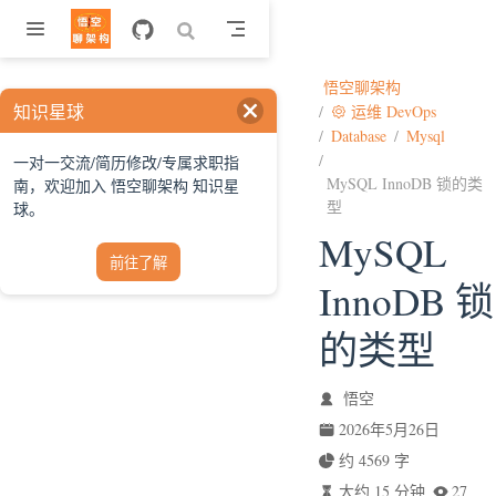
跳至主要內容
悟空聊架构
知识星球
运维 DevOps
Database
Mysql
一对一交流/简历修改/专属求职指
MySQL InnoDB 锁的类
南，欢迎加入 悟空聊架构 知识星
型
球。
MySQL
前往了解
InnoDB 锁
的类型
悟空
2026年5月26日
约 4569 字
大约 15 分钟
27