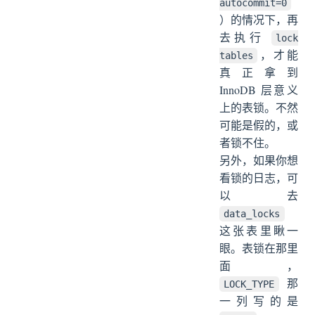
autocommit=0
）的情况下，再
去执行
lock
，才能
tables
真正拿到
InnoDB 层意义
上的表锁。不然
可能是假的，或
者锁不住。
另外，如果你想
看锁的日志，可
以去
data_locks
这张表里瞅一
眼。表锁在那里
面，
那
LOCK_TYPE
一列写的是