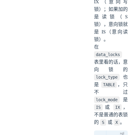
IX（意向写
锁）；如果加的
是读锁（S
锁），意向锁就
是 IS（意向读
锁）。
在
data_locks
表里看的话，意
向锁的
也
lock_type
是
，只
TABLE
不过
是
lock_mode
或
，
IS
IX
不是普通的表锁
的
或
。
S
X