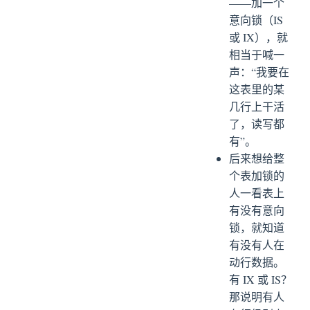
——加一个
意向锁（IS
或 IX），就
相当于喊一
声：“我要在
这表里的某
几行上干活
了，读写都
有”。
后来想给整
个表加锁的
人一看表上
有没有意向
锁，就知道
有没有人在
动行数据。
有 IX 或 IS？
那说明有人