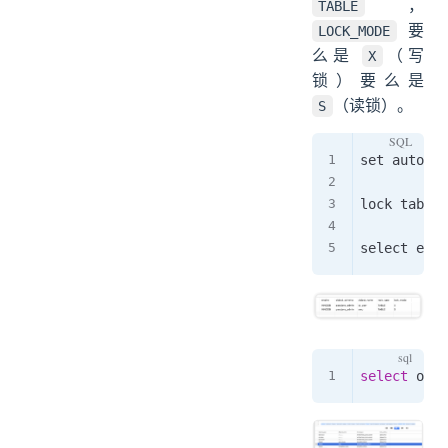
，
TABLE
要
LOCK_MODE
么是
（写
X
锁）要么是
（读锁）。
S
set autocom
lock table 
select
 obje