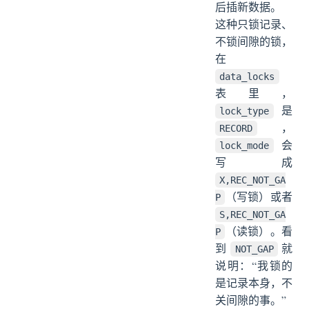
后插新数据。
这种只锁记录、
不锁间隙的锁，
在
data_locks
表里，
是
lock_type
，
RECORD
会
lock_mode
写成
X,REC_NOT_GA
（写锁）或者
P
S,REC_NOT_GA
（读锁）。看
P
到
就
NOT_GAP
说明：“我锁的
是记录本身，不
关间隙的事。”