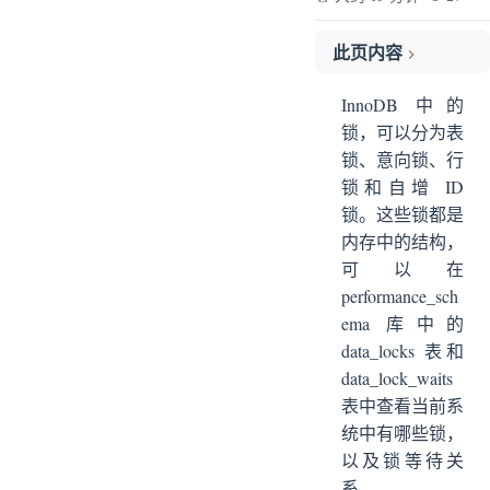
此页内容
查询锁的情况
InnoDB 中的
data_locks 表用于查看有哪些锁
锁，可以分为表
data_lock_waits 表用于查看锁等待关系
锁、意向锁、行
Innodb 锁的分类
锁和自增 ID
表锁
锁。这些锁都是
意向锁
内存中的结构，
可以在
记录锁（行锁）
performance_sch
自增 ID 锁
ema 库中的
InnoDB 锁兼容模式
data_locks 表和
data_lock_waits
表中查看当前系
统中有哪些锁，
以及锁等待关
系。