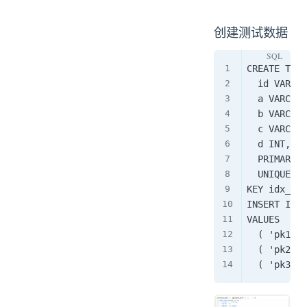
创建测试数据
CREATE TABL
	id VARCHAR ( 10 ) NOT NULL,

	a VARCHAR ( 10 ),

	b VARCHAR ( 10 ) NOT NULL,

	c VARCHAR ( 10 ) NOT NULL,

	d INT,

	PRIMARY KEY ( id ),

	UNIQUE KEY uk_ac ( a, c ),

KEY idx_b (
INSERT INTO
VALUES

	( 'pk10', 'a10', 'b10', 'c10', 10 ),

	( 'pk20', 'a20', 'b20', 'c20', 20 ),
