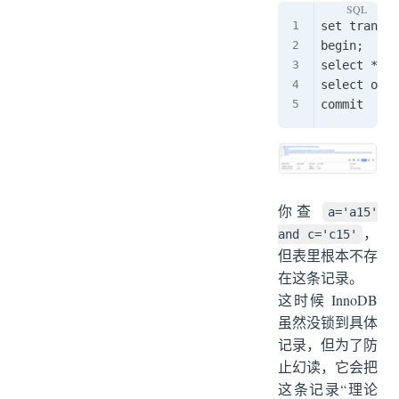
set transac
begin;

select * fr
select obje
你查
a='a15'
，
and c='c15'
但表里根本不存
在这条记录。
这时候 InnoDB
虽然没锁到具体
记录，但为了防
止幻读，它会把
这条记录“理论