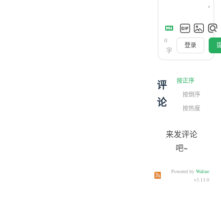
0
登录
字
按正序
评
按倒序
论
按热度
来发评论
吧~
Powered by
Waline
订阅本文评论
订阅本站
v3.13.0