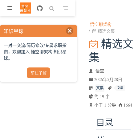
跳至主要內容
悟空聊架构
知识星球
精选文集
精选文
一对一交流/简历修改/专属求职指
南，欢迎加入 悟空聊架构 知识星
集
球。
悟空
前往了解
2026年5月28日
文集
文集
约 19 字
小于 1 分钟
1664
目录