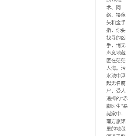
术、网
络、摄像
头和金手
指，你要
找寻的凶
手，悄无
声息地藏
匿在茫茫
人海。污
水池中浮
起无名腐
尸，受人
追捧的“赤
脚医生”暴
毙家中，
南方旅馆
里的地毯