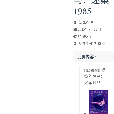
1985
法医秦明
2025年8月22日
约 895 字
大约 3 分钟
43
此页内容
第一章 割喉
[!abstract] 燃
第六章 废窑洞
烧的蜂鸟：
第七章 被划掉的天气
迷案1985
第八章 市民广场失踪案
第八章 市民广场失踪案
划线评论