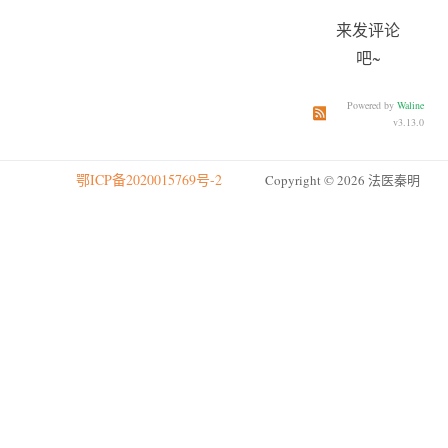
来发评论
吧~
Powered by
Waline
订阅本文评论
订阅本站
v3.13.0
鄂ICP备2020015769号-2
Copyright © 2026 法医秦明