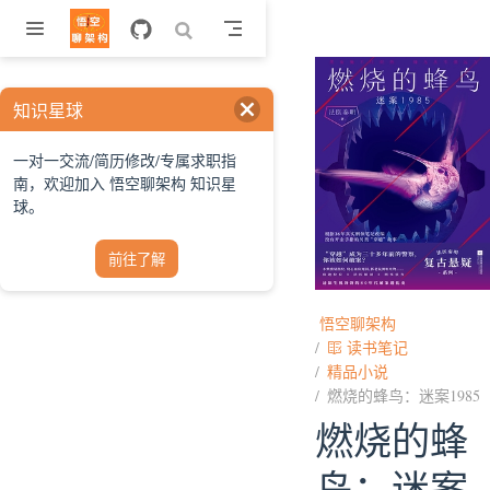
跳至主要內容
知识星球
一对一交流/简历修改/专属求职指
南，欢迎加入 悟空聊架构 知识星
球。
前往了解
悟空聊架构
读书笔记
精品小说
燃烧的蜂鸟：迷案1985
燃烧的蜂
鸟：迷案