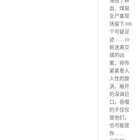
浸透了鲜
血，煤窑
女尸案现
场留下300
个可疑足
迹……10
桩迷离交
错的凶
案，将你
紧紧卷入
人性的旋
涡，敞开
的深渊巨
口，吞噬
的不仅仅
是他们，
也可能是
你……