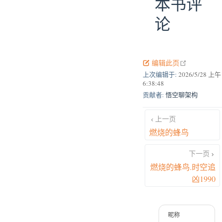
本书评
论
open in new
编辑此页
上次编辑于:
2026/5/28 上午
6:38:48
贡献者:
悟空聊架构
上一页
燃烧的蜂鸟
下一页
燃烧的蜂鸟.时空追
凶1990
昵称