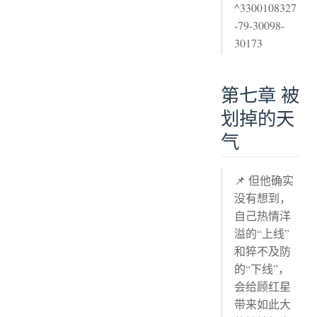
^3300108327
-79-30098-
30173
第七章 被
划掉的天
气
📌 但他确实
没有想到，
自己热情洋
溢的“上线”
和猝不及防
的“下线”，
会给顾红星
带来如此大