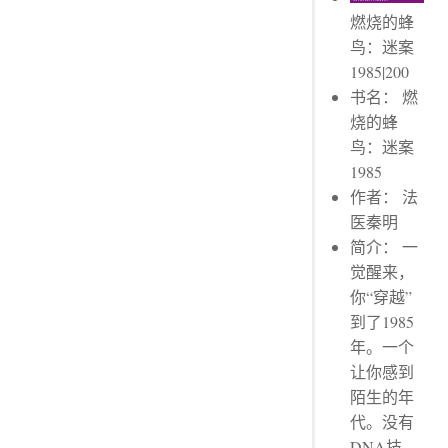
燃烧的蜂
鸟：迷案
1985|200
书名： 燃
烧的蜂
鸟：迷案
1985
作者： 法
医秦明
简介： 一
觉醒来，
你“穿越”
到了1985
年。一个
让你感到
陌生的年
代。没有
DNA技