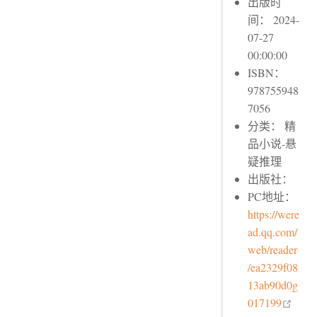
出版时
间： 2024-
07-27
00:00:00
ISBN：
978755948
7056
分类： 精
品小说-悬
疑推理
出版社：
PC地址：
https://were
ad.qq.com/
web/reader
/ea2329f08
13ab90d0g
open
017199