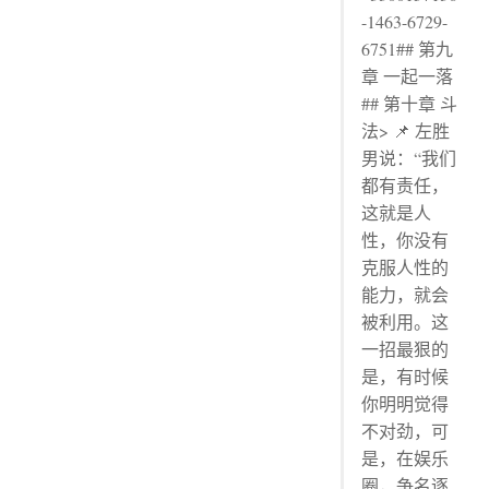
-1463-6729-
6751## 第九
章 一起一落
## 第十章 斗
法> 📌 左胜
男说：“我们
都有责任，
这就是人
性，你没有
克服人性的
能力，就会
被利用。这
一招最狠的
是，有时候
你明明觉得
不对劲，可
是，在娱乐
圈，争名逐