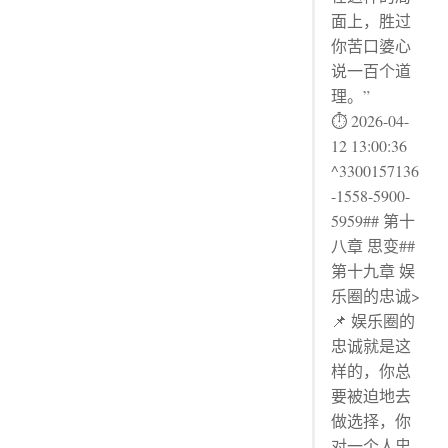
面上，胜过
你苦口婆心
说一百个道
理。”
⏱ 2026-04-
12 13:00:36
^3300157136
-1558-5900-
5959## 第十
八章 思变##
第十九章 娱
乐圈的忠诚>
📌 娱乐圈的
忠诚就是这
样的，你总
要被迫地去
做选择，你
对一个人忠