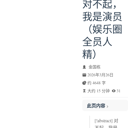
对不起，
我是演员
（娱乐圈
全员人
精）
金国栋
2026年3月26日
约 4648 字
大约 15 分钟
31
此页内容
封面## 版权信息## 序言> 📌 因为使命，是一个社会所能允许成年人保有的，最大程度的倔强。
[!abstract] 对
第二十七章 巧解与新危机
不起，我是