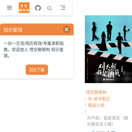
跳至主要內容
知识星球
一对一交流/简历修改/专属求职指
南，欢迎加入 悟空聊架构 知识星
球。
前往了解
悟空聊架构
读书笔记
精品小说
对不起，我是演员（娱
乐圈全员人精）