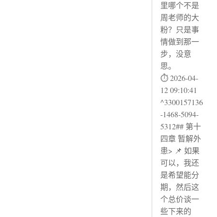
里哪个不是
周老师的大
粉？只是事
情做到那一
步，没意
思。
⏱ 2026-04-
12 09:10:41
^3300157136
-1468-5094-
5312## 第十
四章 暂解外
患> 📌 如果
可以，我还
是希望能分
期，然后这
个总价谈一
些下来的