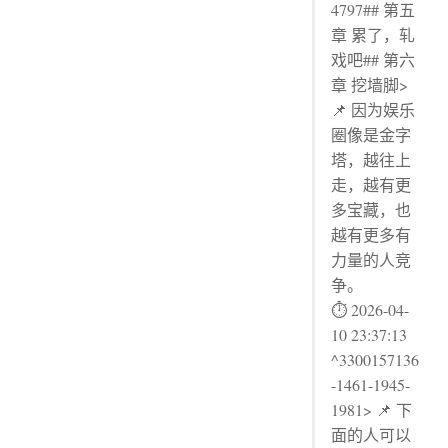
4797## 第五
章 累了，轧
戏吧## 第六
章 挖墙脚>
📌 因为娱乐
圈像是金字
塔，越往上
走，越有更
多宝藏，也
越有更多有
力量的人竞
争。
⏱ 2026-04-
10 23:37:13
^3300157136
-1461-1945-
1981> 📌 下
面的人可以