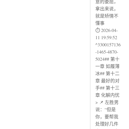
意的委屈，
拿出来说，
就是矫情不
懂事
⏱ 2026-04-
11 19:59:52
^3300157136
-1465-4870-
5024## 第十
一章 如履薄
冰## 第十二
章 最好的对
手## 第十三
章 化解内忧
> 📌 左胜男
说：“但是
你，要帮我
处理好几件