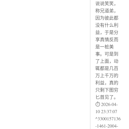
说说笑笑，
称兄道弟，
因为彼此都
没有什么利
益，于是分
享真情反而
是一桩美
事。可是到
了上面，动
辄都是几百
万上千万的
利益，真的
只剩下图穷
匕首见了。
⏱ 2026-04-
10 23:37:07
^3300157136
-1461-2004-