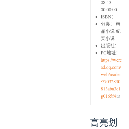
08-13
00:00:00
ISBN：
分类： 精
品小说-纪
实小说
出版社：
PC地址：
https://were
ad.qq.com/
web/reader
/77032830
813aba3e1
open
g0165f4
高亮划