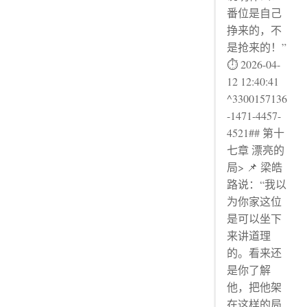
番位是自己
挣来的，不
是抢来的！”
⏱ 2026-04-
12 12:40:41
^3300157136
-1471-4457-
4521## 第十
七章 漂亮的
局> 📌 梁皓
路说：“我以
为你家这位
是可以坐下
来讲道理
的。看来还
是你了解
他，把他架
在这样的局