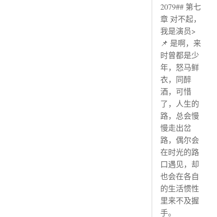
2079## 第七
章 对不起，
我是演员>
📌 是啊，来
时曾都是少
年，怒马鲜
衣，同醉
酒，可惜
了，人生的
路，总会慢
慢走出岔
路，偶尔会
在时光的路
口遇见，却
也会在各自
的生活惯性
里来不及握
手。