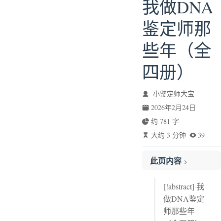
我做DNA
鉴定师那
些年（全
四册）
小鉴定师大宝
2026年2月24日
约 781 字
大约 3 分钟
39
此页内容
玻璃鞋
[!abstract] 我
人形金字塔
做DNA鉴定
族规
师那些年
死亡九色鹿