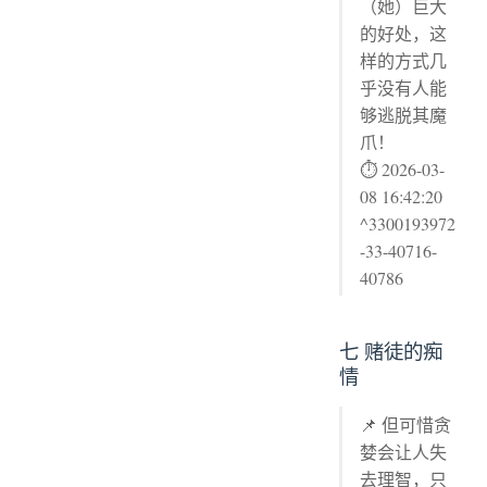
（她）巨大
的好处，这
样的方式几
乎没有人能
够逃脱其魔
爪！
⏱ 2026-03-
08 16:42:20
^3300193972
-33-40716-
40786
七 赌徒的痴
情
📌 但可惜贪
婪会让人失
去理智，只