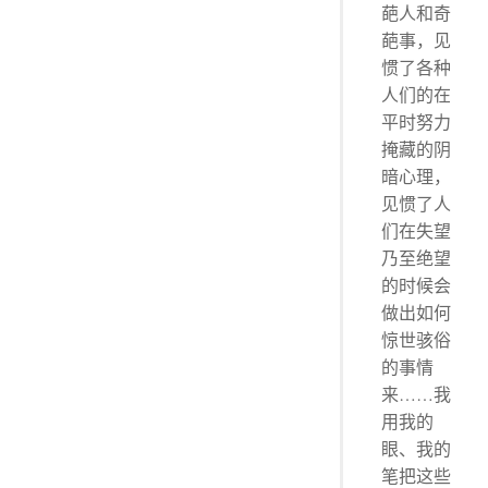
葩人和奇
葩事，见
惯了各种
人们的在
平时努力
掩藏的阴
暗心理，
见惯了人
们在失望
乃至绝望
的时候会
做出如何
惊世骇俗
的事情
来……我
用我的
眼、我的
笔把这些