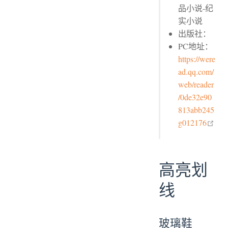
品小说-纪
实小说
出版社：
PC地址：
https://were
ad.qq.com/
web/reader
/0de32e90
813abb245
ope
g012176
高亮划
线
玻璃鞋