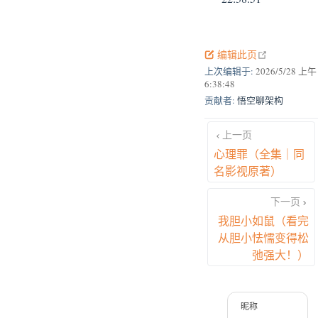
open in new
编辑此页
上次编辑于:
2026/5/28 上午
6:38:48
贡献者:
悟空聊架构
上一页
心理罪（全集｜同
名影视原著）
下一页
我胆小如鼠（看完
从胆小怯懦变得松
弛强大！）
昵称