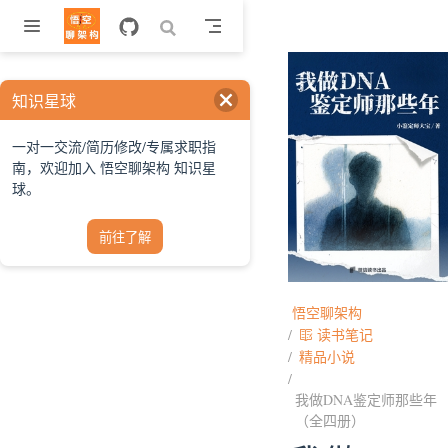
跳至主要內容
知识星球
一对一交流/简历修改/专属求职指
南，欢迎加入 悟空聊架构 知识星
球。
前往了解
悟空聊架构
读书笔记
精品小说
我做DNA鉴定师那些年
（全四册）