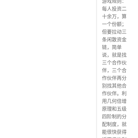
游戏规则：
每人投资二
十余万，算
一个份额；
但要拉动三
条闲散资金
链，简单
说，就是找
三个合作伙
伴，三个合
作伙伴再分
别找其他合
作伙伴。利
用几何倍增
原理和五级
四阶制的分
配制度，就
能很快获得