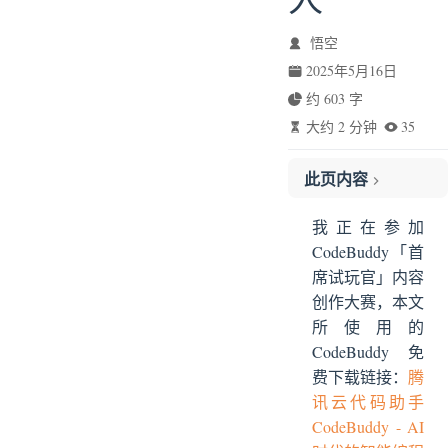
悟空
2025年5月16日
约 603 字
大约 2 分钟
35
此页内容
背景
我正在参加
借助 CodeBuddy 打造一个爱心表白墙
CodeBuddy「首
部署网站
席试玩官」内容
创作大赛，本文
所使用的
CodeBuddy 免
费下载链接：
腾
讯云代码助手
CodeBuddy - AI