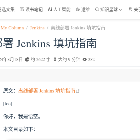
精选文集
读书笔记
人工智能
运维
知识星球
关
My Column
Jenkins
离线部署 Jenkins 填坑指南
 Jenkins 填坑指南
024年8月18日
约 2622 字
大约 9 分钟
282
open in new window
原文：
离线部署 Jenkins 填坑指南
kins 安装包
[toc]
a
你好，我是悟空。
7 安装包
ins
本文目录如下：
ins