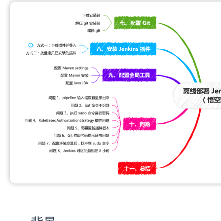
动
动脚本
s 站点
行目录
en
装包
ins 插件
载插件并导入
量拷贝已安装的插件
局工具
ettings
 安装
K