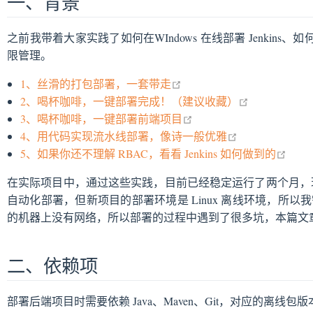
一、背景
之前我带着大家实践了如何在WIndows 在线部署 Jenkins、如何通过
peline 输入框没有显示出来
限管理。
t 命令不识别
open in new window
1、丝滑的打包部署，一套带走
 sudo 命令需要密码
open in new 
2、喝杯咖啡，一键部署完成！（建议收藏）
asedAuthorizationStrategy 插件问题
open in new window
3、喝杯咖啡，一键部署前端项目
要更新插件版本
open in new wi
4、用代码实现流水线部署，像诗一般优雅
it 拉取代码提示证书问题
open 
5、如果你还不理解 RBAC，看看 Jenkins 如何做到的
置环境变量后，找不到 sudo 命令
kins 时区问题相差 8 小时
在实际项目中，通过这些实践，目前已经稳定运行了两个月，现在又
自动化部署，但新项目的部署环境是 Linux 离线环境，所以我需
的机器上没有网络，所以部署的过程中遇到了很多坑，本篇文
二、依赖项
部署后端项目时需要依赖 Java、Maven、Git，对应的离线包