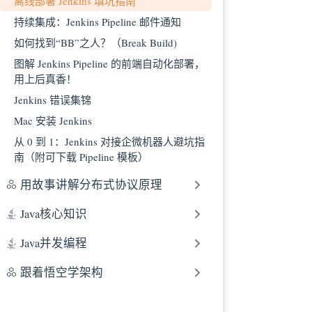
离线部署 Jenkins 填坑指南
后台静默启
持续集成：Jenkins Pipeline 邮件通知
Jenkins 启
如何找到“BB”之人？（Break Build)
打开 Jenkin
图解 Jenkins Pipeline 的前端自动化部署，
jenkins 运
用上后真香！
六、配置 mav
Jenkins 错误集锦
七、配置 Git
Mac 安装 Jenkins
下载安装包
从 0 到 1：Jenkins 对接企微机器人避坑指
解压 git 安
南（附可下载 Pipeline 模板）
编译 git
用故事讲解分布式协议原理
八、安装 Jenk
方式一：下
Java核心知识
方式二：批
九、配置全
Java并发编程
配置 Maven s
跟着悟空学架构
配置 Maven
配置 Java JD