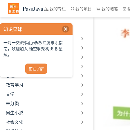
跳至主要內容
PassJava
我的专栏
我的项目
我的随笔
读书笔记
知识星球
个人成长
一对一交流/简历修改/专属求职指
公众号
南，欢迎加入 悟空聊架构 知识星
球。
历史
哲学宗教
前往了解
心理
教育学习
文学
未分类
男生小说
社会文化