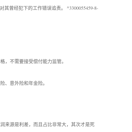
经犯下的工作错误追责。 ^3300055459-8-
资格，不需要接受偿付能力监管。
康险、意外险和年金险。
利润来源是利差，而且占比非常大，其次才是死