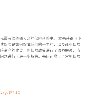
李元霸写给普通大众的保险科普书。 本书获得《小
解读保险是如何保障我们的一生的，以及商业保险
保险资产的建议，将保险政策进行了通俗解读，点
保问题进行了进一步解答。书后还附上了常见保险
open in new window
7c29g01971f