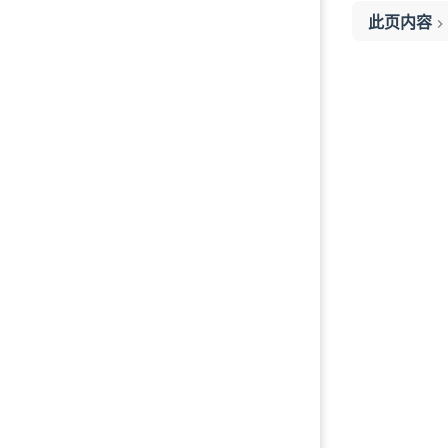
此页内容
自序
在国内买保
保险公司会
怎么选择保
保单内容是
一些投保常
如何选择适
在国内买保
划线评论
保险公司会
划线评论
保单内容是
划线评论
划线评论
一些投保常