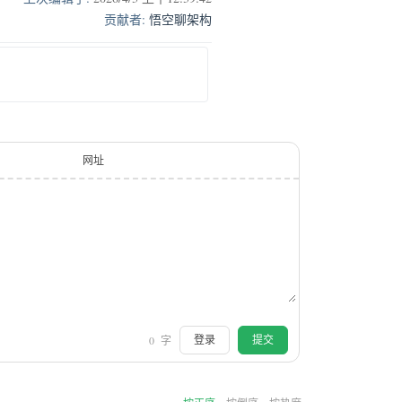
贡献者:
悟空聊架构
网址
0
字
登录
提交