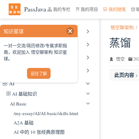
跳至主要內容
PassJava
我的专栏
我的项目
我的随笔
悟空聊架构
知识星球
博客优化
蒸馏
我的开源项目
一对一交流/简历修改/专属求职指
南，欢迎加入 悟空聊架构 知识星
DevOps
球。
悟空
2
开源周
前往了解
此页内容
AI
问题
AI 基础知识
1、什么是
2、化学中
AI Basic
总结
/my-essay/AI/AI-basic/skills.html
A2A 基础
AI 中的 10 张经典原理图