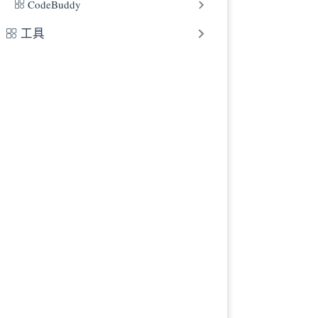
CodeBuddy
工具