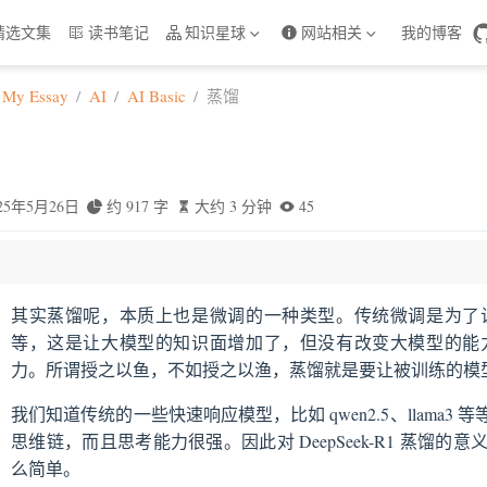
精选文集
读书笔记
知识星球
网站相关
我的博客
My Essay
AI
AI Basic
蒸馏
025年5月26日
约 917 字
大约 3 分钟
45
其实蒸馏呢，本质上也是微调的一种类型。传统微调是为了
蒸馏？
等，这是让大模型的知识面增加了，但没有改变大模型的能
的蒸馏和AI领域中的蒸馏的相似处？
力。所谓授之以鱼，不如授之以渔，蒸馏就是要让被训练的模
我们知道传统的一些快速响应模型，比如 qwen2.5、llama3 等
思维链，而且思考能力很强。因此对 DeepSeek-R1 蒸馏的意
么简单。