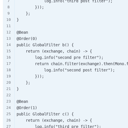
            log.info("third post filter");

        }));

    };

}

@Bean

@Order(0)

public GlobalFilter b() {

    return (exchange, chain) -> {

        log.info("second pre filter");

        return chain.filter(exchange).then(Mono.f
            log.info("second post filter");

        }));

    };

}

@Bean

@Order(1)

public GlobalFilter c() {

    return (exchange, chain) -> {

        log.info("third pre filter");
