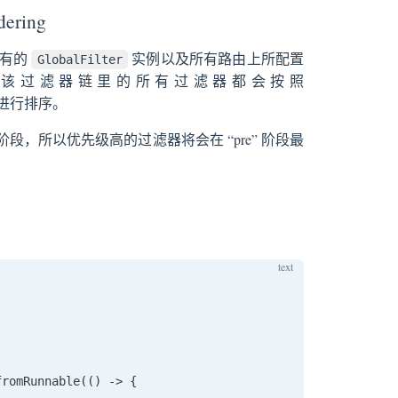
dering
将所有的
实例以及所有路由上所配置
GlobalFilter
该过滤器链里的所有过滤器都会按照
进行排序。
”post” 阶段，所以优先级高的过滤器将会在 “pre” 阶段最
romRunnable(() -> {
