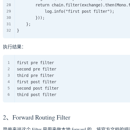
        return chain.filter(exchange).then(Mono.f
            log.info("first post filter");

        }));

    };

执行结果：
first pre filter

second pre filter

third pre filter

first post filter

second post filter

2、Forward Routing Filter
简单来说这个 Filter 是用来做本地 forward 的，将官方文