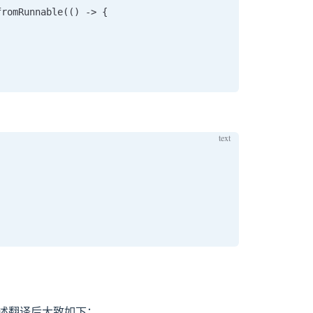
romRunnable(() -> {

档的描述翻译后大致如下：