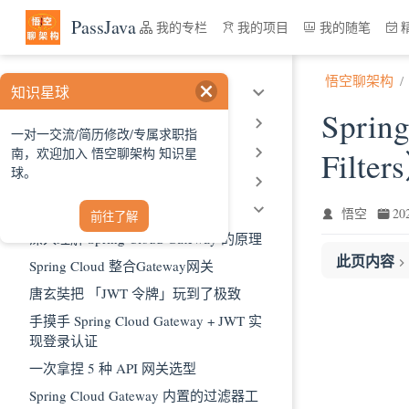
跳至主要內容
PassJava
我的专栏
我的项目
我的随笔
悟空聊架构
知识星球
SpringCloud 架构原理和实战
Spri
Eureka 注册中心源码剖析
一对一交流/简历修改/专属求职指
Ribbon 负载均衡架构剖析
南，欢迎加入 悟空聊架构 知识星
Filter
球。
OpenFeign 远程调用架构剖析
Gateway 网关架构剖析
悟空
2
前往了解
深入理解 Spring Cloud Gateway 的原理
此页内容
Spring Cloud 整合Gateway网关
1、Combined G
唐玄奘把 「JWT 令牌」玩到了极致
2、Forward Ro
手摸手 Spring Cloud Gateway + JWT 实
现登录认证
3、LoadBalanc
4、Netty Rout
一次拿捏 5 种 API 网关选型
5、Netty Writ
Spring Cloud Gateway 内置的过滤器工