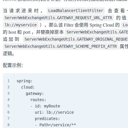
当请求进来时，
会查看一个
LoadBalancerClientFilter
的值，
ServerWebExchangeUtils.GATEWAY_REQUEST_URL_ATTR
），那么该 Filter 会使用 Spring Cloud 的
lb://myservice
Lo
的 host 和 port ，并替换掉原本
ServerWebExchangeUtils.GAT
追加到
ServerWebExchangeUtils.GATEWAY_ORIGINAL_REQUE
属
ServerWebExchangeUtils.GATEWAY_SCHEME_PREFIX_ATTR
逻辑。
配置示例：
spring:

  cloud:

    gateway:

      routes:

      - id: myRoute

        uri: lb://service

        predicates:
