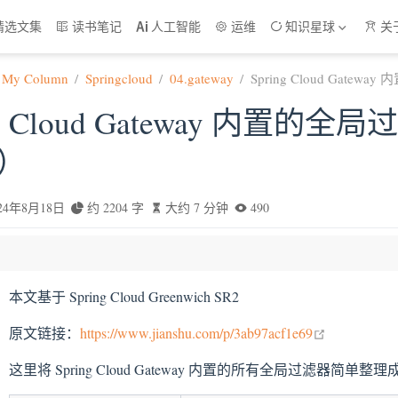
精选文集
读书笔记
人工智能
运维
知识星球
关
My Column
Springcloud
04.gateway
Spring Cloud Gatewa
ng Cloud Gateway 内置的全局
s）
024年8月18日
约 2204 字
大约 7 分钟
490
lobal Filter and GatewayFilter Ordering
本文基于 Spring Cloud Greenwich SR2
uting Filter
open in new
erClient Filter
原文链接：
https://www.jianshu.com/p/3ab97acf1e69
ing Filter
这里将 Spring Cloud Gateway 内置的所有全局过滤器简
e Response Filter