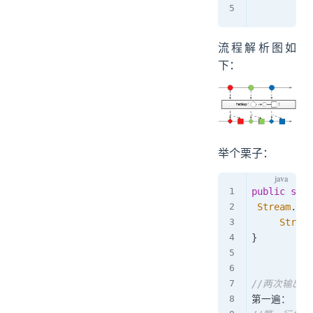
流程解析图如
下：
举个栗子：
public
stat
Stream
.
of
(
Stream
}
//两次输出