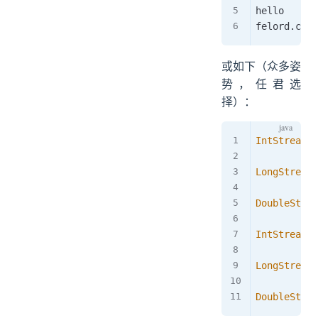
hello

felord
.
或如下（众多姿
势，任君选
择）：
IntStream
m
LongStream
DoubleStrea
IntStream
f
LongStream
DoubleStrea