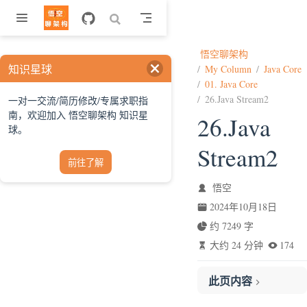
跳至主要內容
悟空聊架构
知识星球
My Column
Java Core
01. Java Core
26.Java Stream2
一对一交流/简历修改/专属求职指
南，欢迎加入 悟空聊架构 知识星
26.Java
球。
Stream2
前往了解
悟空
2024年10月18日
约 7249 字
大约 24 分钟
174
此页内容
1.前言