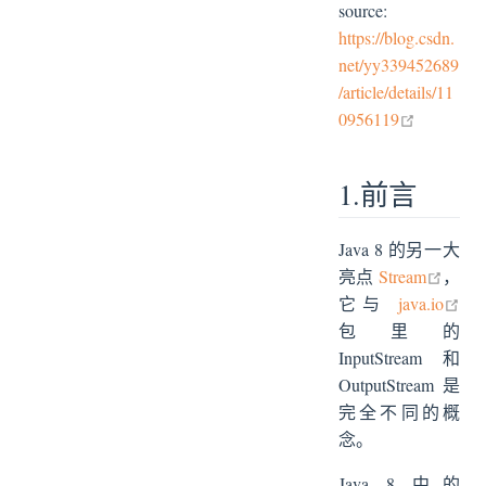
source:
1.1 为什么要用 Stream
https://blog.csdn.
1.2 什么是聚合操作
net/yy339452689
2. 正文
/article/details/11
2.1 Stream 操作分类
open in 
0956119
2.2 Stream API 使用
2.2.1 Stream 构成与创建
1.前言
2.2.2 无状态（Stateless）操作
2.2.3 有状态（Stateful）操作
Java 8 的另一大
2.2.4 短路（Short-circuiting）操作
open 
亮点
Stream
，
2.2.5 非短路（Unshort-circuiting）操作
ope
它与
java.io
3. 总结
包里的
InputStream 和
OutputStream 是
完全不同的概
念。
Java 8 中的