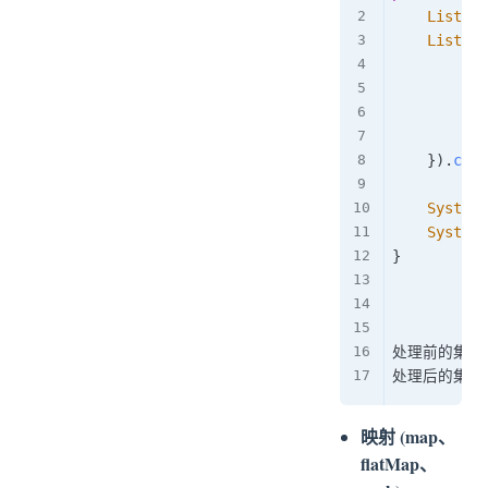
List
<
St
List
<
St
Str
Str
ret
}
)
.
coll
System
.
System
.
}
处理前的集合
处理后的集合
映射 (map、
flatMap、