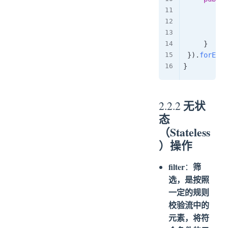
St
Pe
re
}
}
)
.
forEach
}
无状
2.2.2
态
（Stateless
）操作
filter
筛
：
选，是按照
一定的规则
校验流中的
元素，将符