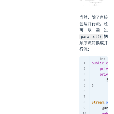
当然，除了直接
创建并行流，还
可以通过
把
parallel()
顺序流转换成并
行流：
public
clas
private
private
.
.
.
省略g
}
Stream
.
of
(
@Overr
public