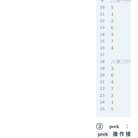
//第一行代码
5
1
2
6
3
7
4
//第二行代码
3
6
4
7
2
1
5
③peek：
操作接
peek