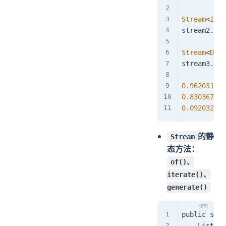
Stream
<
Inte
stream2
.
for
Stream
<
Doub
stream3
.
for
0.962031910
0.830367290
0.092032152
的静
Stream
态方法：
of()、
iterate()、
generate()
public stat
    List<In