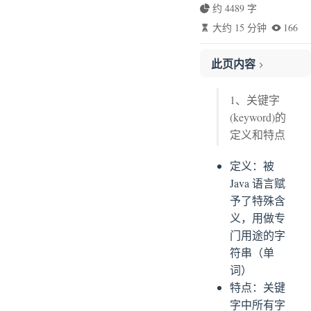
约 4489 字
大约 15 分钟
166
此页内容
2.1、什么是标识符（Identifier）
1、关键字
2.2、定义合法标识符规则【重要】
(keyword)的
2.3、Java 中的名称命名规范
定义和特点
3.1、变量的声明与使用
3.2、基本数据类型
定义：被
3.2.1、整数类型：byte、short、int、long
Java 语言赋
予了特殊含
3.2.2、浮点类型：float、double
义，用做专
3.2.3、字符类型：char
门用途的字
3.3.4、布尔类型：boolean
符串（单
3.3、基本数据类型转换
词）
3.3、字符串类型：String
特点：关键
3.4、强制类型转换
字中所有字