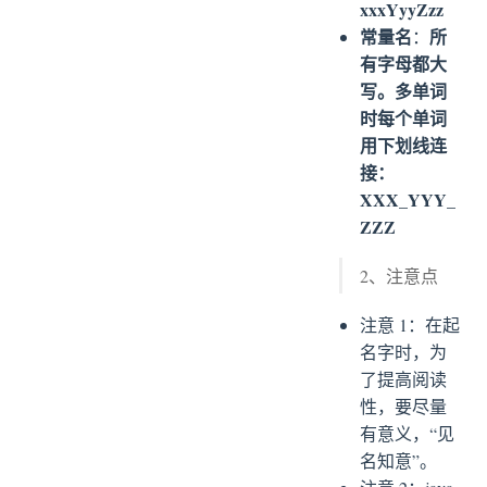
xxxYyyZzz
常量名
所
：
有字母都大
写。多单词
时每个单词
用下划线连
接：
XXX_YYY_
ZZZ
2、注意点
注意 1：在起
名字时，为
了提高阅读
性，要尽量
有意义，“见
名知意”。