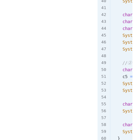
System
.
char
 c2
char
 c3
char
 c4
System
.
System
.
System
.
//② 
char
 c5
		c5 
=
'\
System
.
System
.
char
 c6
System
.
char
 c7
System
.
}