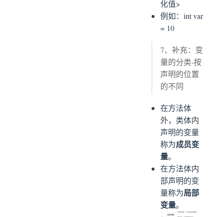
化值>
例如：int var
= 10
7、补充：变
量的分类-按
声明的位置
的不同
在方法体
外，类体内
声明的变量
成员变
称为
量
。
在方法体内
部声明的变
局部
量称为
变量
。