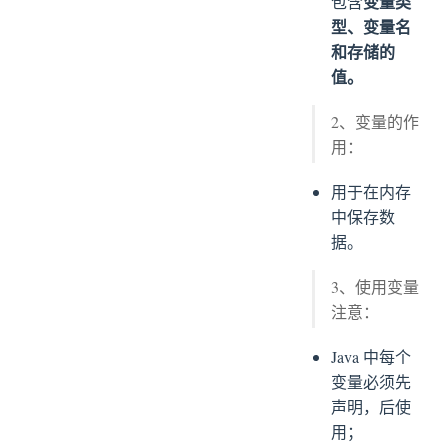
变量类
包含
型、变量名
和存储的
值。
2、变量的作
用：
用于在内存
中保存数
据。
3、使用变量
注意：
Java 中每个
变量必须先
声明，后使
用；