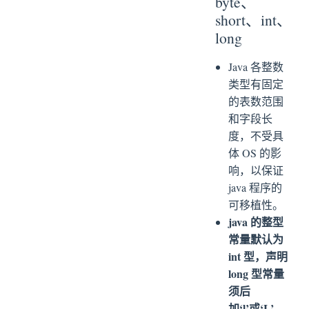
byte、
short、int、
long
Java 各整数
类型有固定
的表数范围
和字段长
度，不受具
体 OS 的影
响，以保证
java 程序的
可移植性。
java 的整型
常量默认为
int 型，声明
long 型常量
须后
加‘l’或‘L’