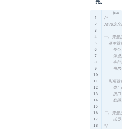
元。
/*

Java定义的数
一、变量按照
	基本数据类型：

		整型：byte \ short \ int \ long

		浮点型：float \ double

		字符型：char

		布尔型：boolean

	引用数据类型：

		类：class

		接口：interface

		数组：array

二、变量在类
		成员变量 vs 局部变量

*/