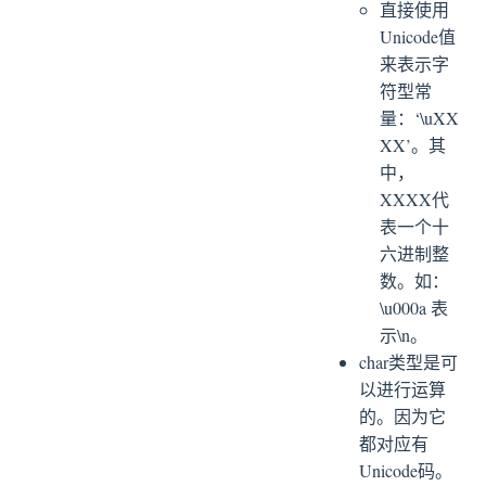
直接使用
Unicode值
来表示字
符型常
量：‘\uXX
XX’。其
中，
XXXX代
表一个十
六进制整
数。如：
\u000a 表
示\n。
char类型是可
以进行运算
的。因为它
都对应有
Unicode码。