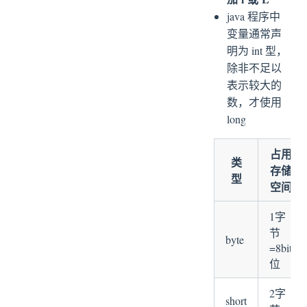
java 程序中
变量通常声
明为 int 型，
除非不足以
表示较大的
数，才使用
long
占用
类
存储
型
空间
1字
节
byte
=8bit
位
2字
short