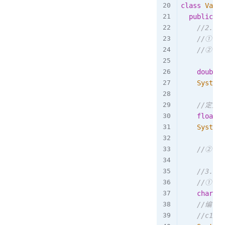
class
Varia
public
st
//2. 
//① 
//② f
double
 
System
.
//定义f
float
 f
System
.
//② 
//3. 
//① 
char
 c1
//编译
//c1 = 