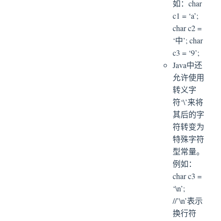
如：char
c1 = ‘a’;
char c2 =
‘中’; char
c3 = ‘9’;
Java中还
允许使用
转义字
符‘\’来将
其后的字
符转变为
特殊字符
型常量。
例如：
char c3 =
‘\n’;
//’\n’表示
换行符