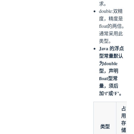
求。
double:双精
度，精度是
float的两倍。
通常采用此
类型。
Java 的浮点
型常量默认
为double
型，声明
float型常
量，须后
加‘f’或‘F’。
占
用
存
类型
储