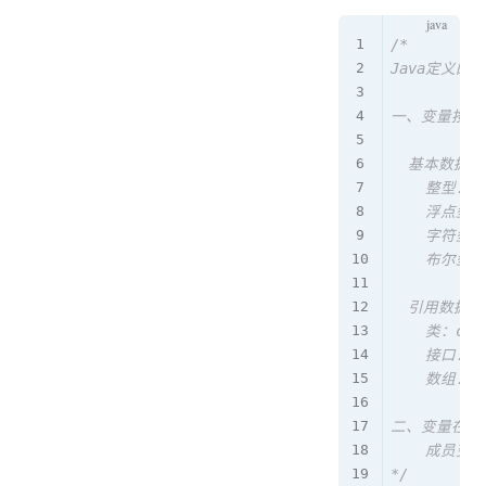
/*

Java定义的数
一、变量按照
	基本数据类型：

		整型：byte \ short \ int \ long

		浮点型：float \ double

		字符型：char

		布尔型：boolean

	引用数据类型：

		类：class

		接口：interface

		数组：array

二、变量在类
		成员变量 vs 局部变量

*/