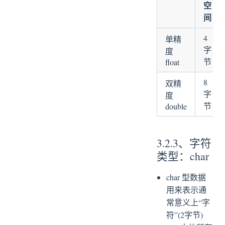
空
间
4
单精
字
度
节
float
8
双精
字
度
节
double
3.2.3、字符
类型：char
char 型数据
用来表示通
常意义上“字
符”(2字节)