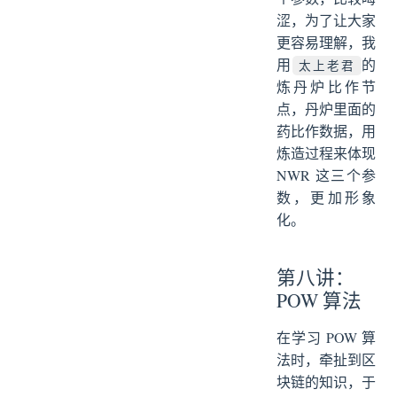
涩，为了让大家
更容易理解，我
用
的
太上老君
炼丹炉比作节
点，丹炉里面的
药比作数据，用
炼造过程来体现
NWR 这三个参
数，更加形象
化。
第八讲：
POW 算法
在学习 POW 算
法时，牵扯到区
块链的知识，于