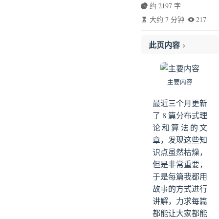
约 2197 字
大约 7 分钟
217
此页内容
重要性
好学吗？
主要内容
四大基础理论
八大分布式协议和算法
最近三个月更新
如何高效地学习和掌握？
了 8 篇分布式理
论和算法的文
分布式算法的四大维度
章，发现这些知
拜占庭容错
识点虽然枯燥，
一致性
但是非常重要，
可用性
于是每篇我都用
性能
故事的方式进行
学习路线
讲解，力求每篇
第一讲：拜占庭将军问题
都能让大家都能