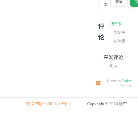
登录
字
按正序
评
按倒序
论
按热度
来发评论
吧~
Powered by
Waline
订阅本文评论
订阅本站
v3.13.0
鄂ICP备2020015769号-2
Copyright © 2026 悟空