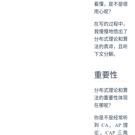
第二讲：CAP、BASE、ACID 理论
看懂，是不是很
第三讲：Paxos 算法
用心呢？
第四讲：Raft 算法
在写的过程中，
第五讲：一致性哈希
我慢慢地悟出了
第六讲：Gossip 协议
分布式理论和算
第七讲：Quorum NWR
法的真谛，且听
第八讲：POW 算法
下文分解。
重要性
分布式理论和算
法的重要性体现
在哪呢？
你是不是经常听
到 CA，AP 理
论，CAP 三角