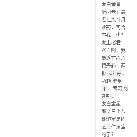
太白金星
：
二、如何保证丹药品质一样
听闻老君最
2.1 一致性
近在练神丹
2.2 最终一致性和强一致性
妙药，可否
三、可控的品质：Quorum NWR 协议
与我一讲？
Quorum NWR
太上老君
：
3.1 参数 N
老白啊，我
3.2 参数 W
最近在练六
颗丹药：两
3.3 参数 R
颗
、
3.4 参数组合
延年丹
两颗
健步
四、应用
、两颗
丹
恢
五、总结
。
复丹
太白金星
：
那这三个八
卦炉定是练
这三件法宝
的了？