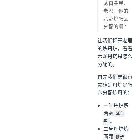
太白金星
：
老君，你的
八卦炉怎么
分配的啊？
让我们揭开老君
的炼丹炉，看看
六颗丹药是怎么
分配的。
首先我们是很容
易猜到丹炉是怎
么分配炼丹的：
一号丹炉炼
两颗
延年
。
丹
二号丹炉炼
两颗
健步