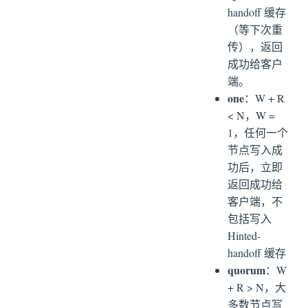
handoff 缓存
（等下次重
传），返回
成功给客户
端。
one
：W + R
< N，W =
1，任何一个
节点写入成
功后，立即
返回成功给
客户端，不
包括写入
Hinted-
handoff 缓存
quorum
：W
+ R > N，大
多数节点写