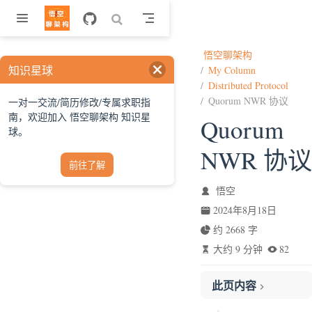
跳至主要內容
悟空聊架构
知识星球
My Column
Distributed Protocol
Quorum NWR 协议
一对一交流/简历修改/专属求职指
南，欢迎加入 悟空聊架构 知识星
Quorum
球。
NWR 协议
前往了解
悟空
2024年8月18日
约 2668 字
大约 9 分钟
82
此页内容
一、三个炼丹炉怎么分配的