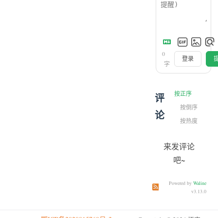
0
登录
字
按正序
评
按倒序
论
按热度
来发评论
吧~
Powered by
Waline
订阅本文评论
订阅本站
v3.13.0