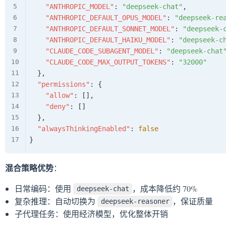
"ANTHROPIC_MODEL"
:
"deepseek-chat"
,
"ANTHROPIC_DEFAULT_OPUS_MODEL"
:
"deepseek-re
"ANTHROPIC_DEFAULT_SONNET_MODEL"
:
"deepseek-
"ANTHROPIC_DEFAULT_HAIKU_MODEL"
:
"deepseek-c
"CLAUDE_CODE_SUBAGENT_MODEL"
:
"deepseek-chat
"CLAUDE_CODE_MAX_OUTPUT_TOKENS"
:
"32000"
}
,
"permissions"
:
{
"allow"
:
[
]
,
"deny"
:
[
]
}
,
"alwaysThinkingEnabled"
:
false
}
混合策略优势
：
日常编码：使用
，成本降低约 70%
deepseek-chat
复杂推理：自动切换为
，保证质量
deepseek-reasoner
子代理任务：使用经济模型，优化整体开销