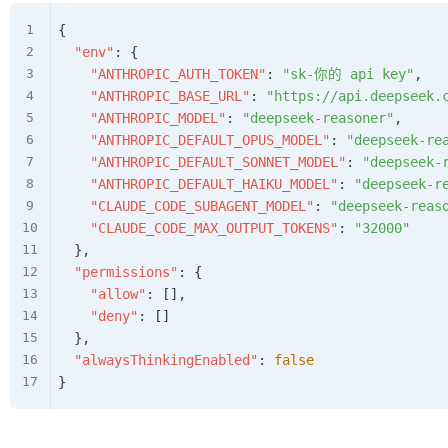
{
"env"
:
{
"ANTHROPIC_AUTH_TOKEN"
:
"sk-你的 api key"
,
"ANTHROPIC_BASE_URL"
:
"https://api.deepseek.
"ANTHROPIC_MODEL"
:
"deepseek-reasoner"
,
"ANTHROPIC_DEFAULT_OPUS_MODEL"
:
"deepseek-re
"ANTHROPIC_DEFAULT_SONNET_MODEL"
:
"deepseek-
"ANTHROPIC_DEFAULT_HAIKU_MODEL"
:
"deepseek-r
"CLAUDE_CODE_SUBAGENT_MODEL"
:
"deepseek-reas
"CLAUDE_CODE_MAX_OUTPUT_TOKENS"
:
"32000"
}
,
"permissions"
:
{
"allow"
:
[
]
,
"deny"
:
[
]
}
,
"alwaysThinkingEnabled"
:
false
}