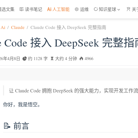
精选文集
读书笔记
人工智能
运维
知识星球
关
Ai
Claude
Claude Code 接入 DeepSeek 完整指南
de Code 接入 DeepSeek 完整
026年4月8日
约 1128 字
大约 4 分钟
4966
让 Claude Code 拥抱 DeepSeek 的强大能力，实现开发
创建配置文件，指向 DeepSeek
使用推理模型）
你好，我是悟空。
数详解
择策略
📝 前言
可以这样配置？
运行验证