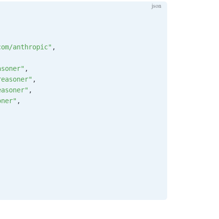
com/anthropic"
,
asoner"
,
reasoner"
,
easoner"
,
oner"
,