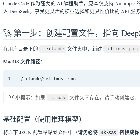
Claude Code 作为强大的 AI 编程助手，原本仅支持 Ant
：优化配置，降低成本（可选）
入 DeepSeek，享受更灵活的模型选择和更具性价比的 AP
ude 验证子代理的权限边界
🚀 第一步：创建配置文件，指向 DeepS
ey 安全
选择
在用户目录下的
文件夹中，新建
说明
~./claude
settings.json
排查
MacOS 文件路径：
小提示
💡
：如果
文件夹不存在，请手动创建它。
.claude
基础配置（使用推理模型）
请务必将
替换成你自己
将以下 JSON 配置粘贴到文件中（
sk-XXX