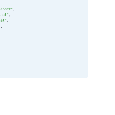
asoner"
,
chat"
,
hat"
,
"
,