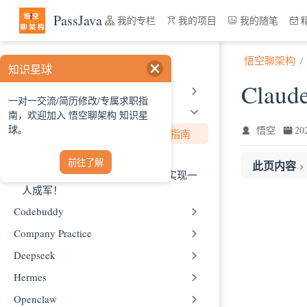
跳至主要內容
PassJava
我的专栏
我的项目
我的随笔
悟空聊架构
人工智能
知识星球
Clau
AI Basic
一对一交流/简历修改/专属求职指
Claude
南，欢迎加入 悟空聊架构 知识星
球。
悟空
2
Claude Code 接入 DeepSeek 完整指南
Claude Code 的实践
前往了解
此页内容
GStack的26种工作流角色，真正实现一
📝 前言
人成军！
🚀 第一步：
Codebuddy
基础配置（
Company Practice
📋 配置参
Deepseek
🎯 模型选
Hermes
🤔 为什么
Openclaw
✨ 第二步：