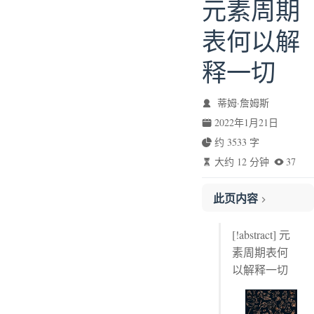
元素周期
表何以解
释一切
蒂姆·詹姆斯
2022年1月21日
约 3533 字
大约 12 分钟
37
此页内容
你疯了吗？找个坚果！
[!abstract] 元
一闪一闪
素周期表何
元素周期表初登场
以解释一切
那些疯狂的问题
量子速成课