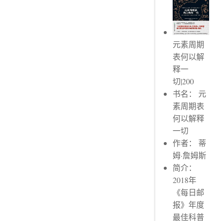
威力最大的炸药
化学不是个好名字
摇、鼓、滚
团结就是失败
元素周期
什么是金属？
表何以解
释一
为什么金属会导电？
切|200
一个异类
书名： 元
另一个异类
素周期表
燃烧！燃烧！
何以解释
最强的酸
一切
自私的生物
作者： 蒂
闪光的生物
姆·詹姆斯
夸张的元素
简介：
最毒的毒药
2018年
纪年的元素
《每日邮
帝国的食物
报》年度
金玉其外
最佳科普