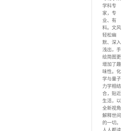
书评 No.1
学科专
家，专
业、有
料。文风
轻松幽
默、深入
浅出，手
绘简图更
增加了趣
味性。化
学与量子
力学相结
合，贴近
生活，以
全新视角
解释世间
的一切。
人人都读