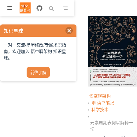
跳至主要內容
知识星球
一对一交流/简历修改/专属求职指
南，欢迎加入 悟空聊架构 知识星
球。
前往了解
悟空聊架构
读书笔记
科学技术
元素周期表何以解释一
切