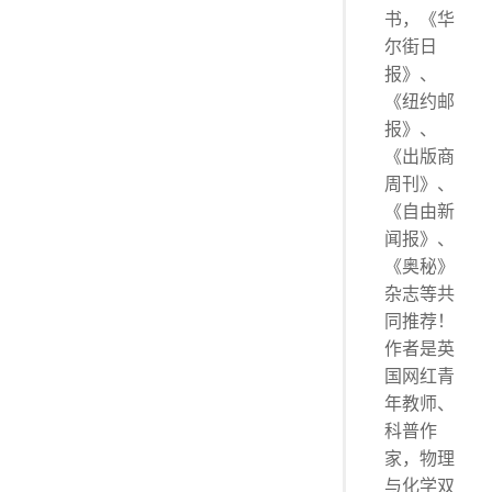
书，《华
我们要信息！信息！信息！
尔街日
附录Ⅲ：薛定谔方程
报》、
你疯了吗？找个坚果！
《纽约邮
划线评论
报》、
一闪一闪
《出版商
划线评论
周刊》、
那些疯狂的问题
《自由新
划线评论
闻报》、
分解
《奥秘》
杂志等共
章节评论 No.1
同推荐！
燃烧！燃烧！
作者是英
划线评论
国网红青
最强的酸
年教师、
划线评论
科普作
夸张的元素
家，物理
划线评论
与化学双