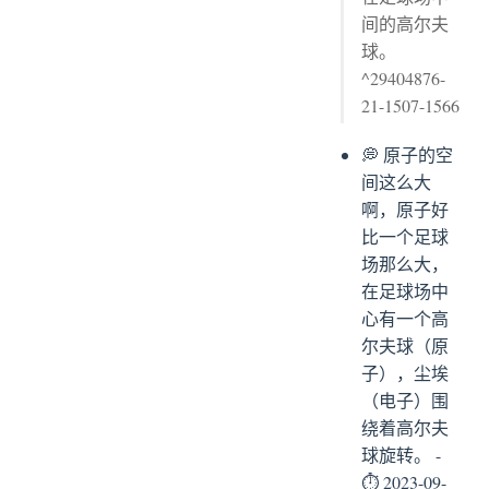
间的高尔夫
球。
^29404876-
21-1507-1566
💭 原子的空
间这么大
啊，原子好
比一个足球
场那么大，
在足球场中
心有一个高
尔夫球（原
子），尘埃
（电子）围
绕着高尔夫
球旋转。 -
⏱ 2023-09-