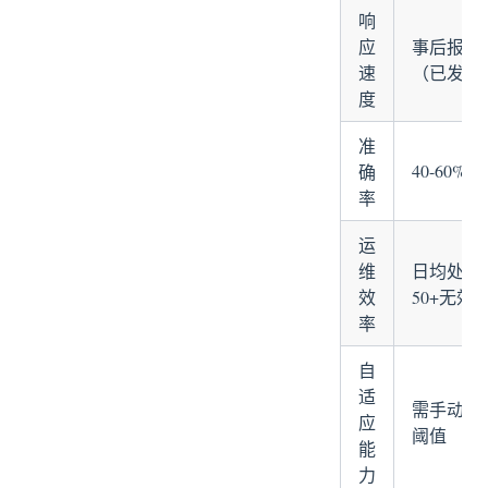
响
应
事后报警
速
（已发生
度
准
40-60%
确
率
运
维
日均处理
效
50+无效
率
自
适
需手动调
应
阈值
能
力