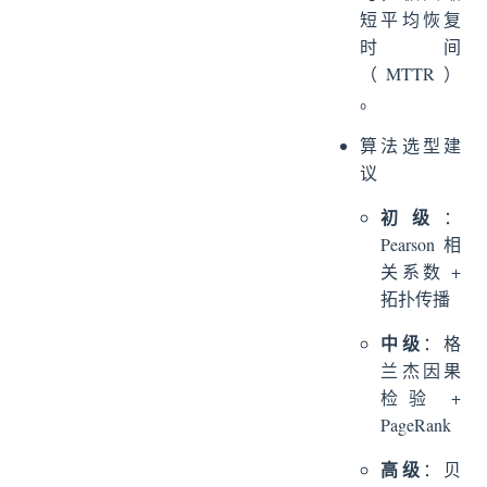
短平均恢复
时间
（MTTR）
。
算法选型建
议
初级
：
Pearson相
关系数 +
拓扑传播
中级
：格
兰杰因果
检验 +
PageRank
高级
：贝