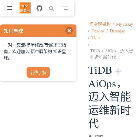
跳至主要內容
悟空聊架构
My Essay
知识星球
Devops
Database
Tidb
一对一交流/简历修改/专属求职指
TiDB + AiOps，迈入智
南，欢迎加入 悟空聊架构 知识星
能运维新时代
球。
TiDB +
前往了解
AiOps，
迈入智能
运维新时
代
悟空