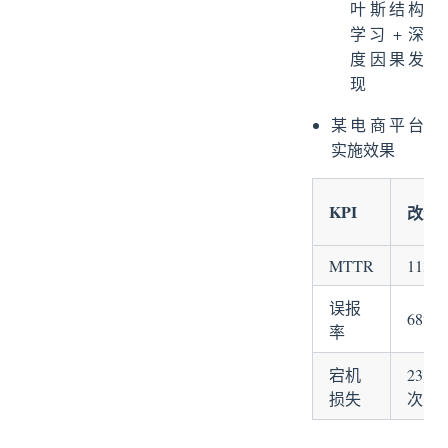
叶斯结构
学习 + 深
度因果发
现
某电商平台
实施效果
KPI
改进
MTTR
113mi
误报
68%
率
宕机
23万/
损失
次