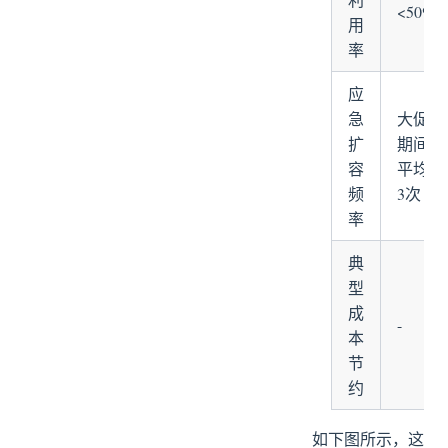
<50%
用
率
应
急
大促
扩
期间
容
平均
频
3次
率
典
型
成
-
本
节
约
如下图所示，这