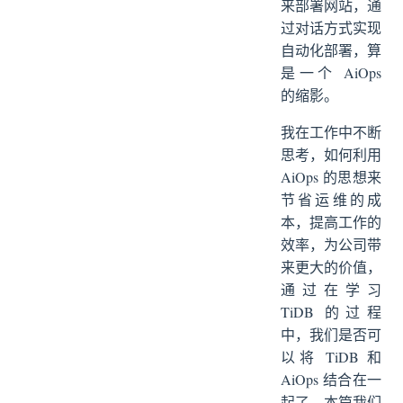
来部署网站，通
智能容量规划：从“经验猜测”到“数据驱动”
过对话方式实现
智能调优与自治：从“手动执行”到“自动优化”
自动化部署，算
TiDB + AiOps 实践路径
是一个 AiOps
采集数据
的缩影。
平台建设
我在工作中不断
迭代
思考，如何利用
TiDB + AiOps 的优势
AiOps 的思想来
总结
节省运维的成
本，提高工作的
效率，为公司带
来更大的价值，
通过在学习
TiDB 的过程
中，我们是否可
以将 TiDB 和
AiOps 结合在一
起了，本篇我们