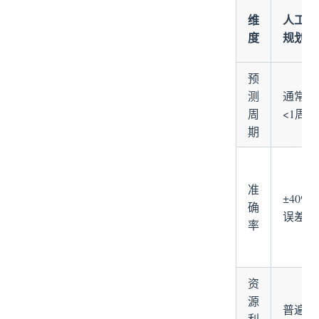
维
人工
度
规划
预
测
通常
周
<1周
期
准
±40%
确
误差
率
资
源
普遍
利