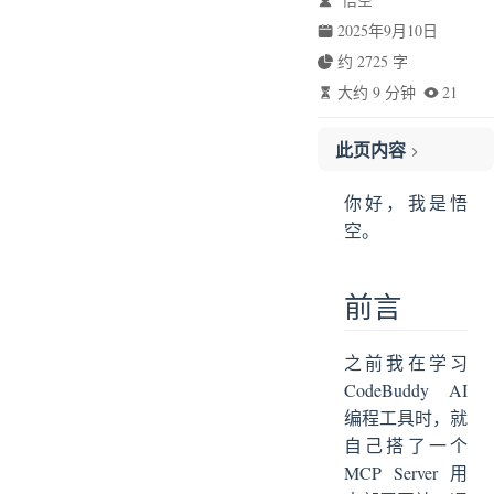
2025年9月10日
约 2725 字
大约 9 分钟
21
此页内容
前言
你好，我是悟
痛点
空。
为什么 TiDB 需要 AiOps
组件繁多
前言
动态性强，容易误报
根因定位困难
之前我在学习
容量规划复杂
CodeBuddy AI
AiOps 的宗旨
编程工具时，就
AiOps 能给 TiDB 带来什么？
自己搭了一个
异常检测与预警：从“被动救火”到“主动预警”
MCP Server 用
根因分析：从“大海捞针”到“一键定位”