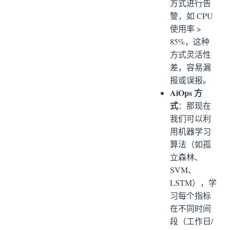
方式进行告
警，如 CPU
使用率 >
85%，这种
方式灵活性
差，容易漏
报或误报。
AiOps 方
式
：那现在
我们可以利
用机器学习
算法（如孤
立森林、
SVM、
LSTM），学
习每个指标
在不同时间
段（工作日/