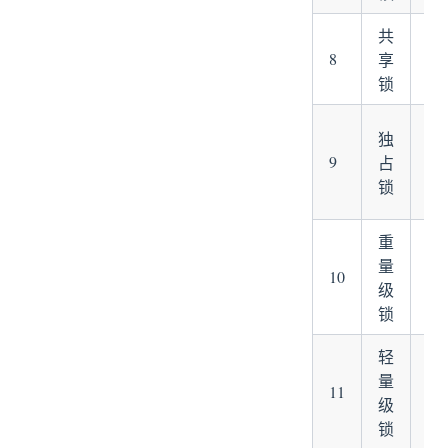
共
Re
8
享
读
锁
sy
独
ha
9
占
Re
锁
写
重
量
10
syn
级
锁
轻
量
11
锁
级
锁