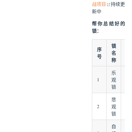
open in n
战项目
持续更
12、偏向锁
新中
13、分段锁
14、互斥锁
帮你总结好的
15、同步锁
锁：
16、死锁
锁
17、锁粗化
序
名
18、锁消除
号
称
19、synchronized
20、Lock和synchronized的区别
乐
21、ReentrantLock 和synchronized的区别
1
C
观
锁
悲
sy
2
观
has
锁
自