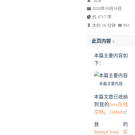
2024年10月18日
约 4717 字
大约 16 分钟
503
此页内容
1、乐观锁
本篇主要内容如
2、悲观锁
下：
3、自旋锁
4、可重入锁（递归锁）
5、读写锁
本篇主要内容
6、公平锁
本篇文章已收纳
7、非公平锁
到我的
Java在线
8、共享锁
ope
文档
、
Github
9、独占锁
我的
10、重量级锁
SpringCloud实
11、轻量级锁