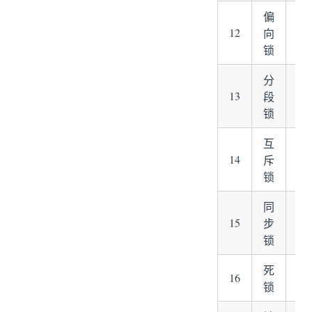
偏
12
向
锁
锁
分
13
co
段
锁
互
14
syn
斥
锁
同
15
syn
步
锁
死
16
相
锁