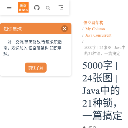
跳至主要內容
悟空聊架构
知识星球
My Column
Java Concurrent
一对一交流/简历修改/专属求职指
5000字 | 24张图 | Java中
南，欢迎加入 悟空聊架构 知识星
的21种锁，一篇搞定
球。
5000字 |
前往了解
24张图 |
Java中的
21种锁，
一篇搞定
悟空