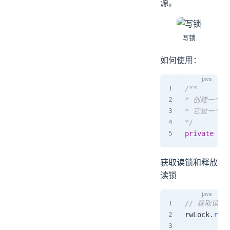
源。
写锁
如何使用：
/**

* 创建一个读
* 它是一个
*/
private
Ree
获取读锁和释放
读锁
// 获取读锁
rwLock
.
read