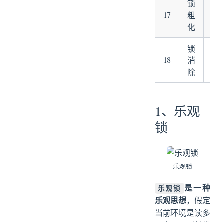
锁
17
粗
锁
化
锁
18
消
锁
除
1、乐观
锁
乐观锁
是一种
乐观锁
乐观思想
，假定
当前环境是读多