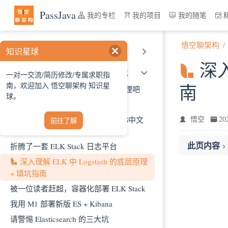
跳至主要內容
PassJava
我的专栏
我的项目
我的随笔
悟空聊架构
知识星球
SpringCloud 架构原理和实战
深入
ELK 统一日志平台原理和实战
一对一交流/简历修改/专属求职指
南，欢迎加入 悟空聊架构 知识星
南
别只会搜日志了，求你懂点检索原理吧
球。
ES 高级实战
悟空
2
ES 终于可以搜到“悟空哥”了！（ES中文
前往了解
分词）
此页内容
折腾了一套 ELK Stack 日志平台
深入理解 ELK 中 Logstash 的底层原理
前言
+ 填坑指南
一、部署架
被一位读者赶超，容器化部署 ELK Stack
二、Logsta
我用 M1 部署新版 ES + Kibana
三、Logstas
3.1 从 Lo
请警惕 Elasticsearch 的三大坑