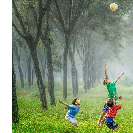
件
件
 插件
sh 怎么跑起来的
ash 如何运行的
ash 的架构原理
sh 宕机风险
tash 单点部署的风险
Logstash