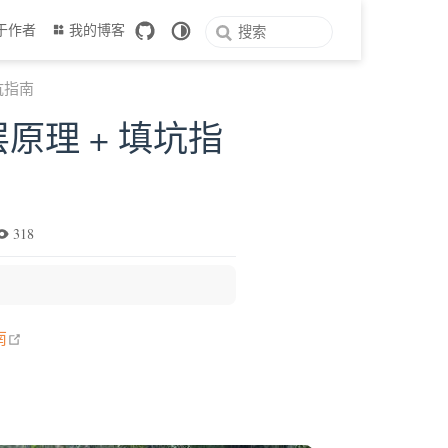
于作者
我的博客
填坑指南
底层原理 + 填坑指
318
open in new window
南