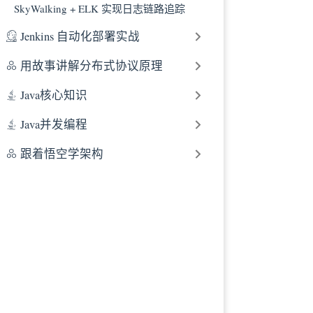
3.2 Input 插
SkyWalking + ELK 实现日志链路追踪
3.3 Filter 插
Jenkins 自动化部署实战
3.4 Output
3.5 完整配置
用故事讲解分布式协议原理
四、Logsta
Java核心知识
4.1 Logst
4.2 Logst
Java并发编程
五、Logsta
跟着悟空学架构
5.1 Logs
5.2 开机启动 
六、总结
参考资料