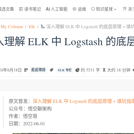
精选文集
读书笔记
人工智能
运维
知识星球
关
My Column
Elk
深入理解 ELK 中 Logstash 的底层原理 + 
理解 ELK 中 Logstash 的
024年8月18日
约 5531 字
大约 18 分钟
走近项目
ELK 专栏
原文首发：
深入理解 ELK 中 Logstash 的底层原理 + 填坑指
构图
公众号：悟空聊架构
sh 用来做什么？
作者：悟空哥
h 的原理
日期：2022-06-01
gstash 自带的配置说起