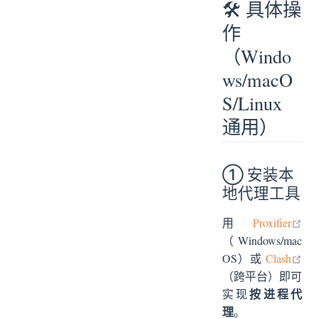
🛠️ 具体操
作
（Windo
ws/macO
S/Linux
通用）
① 安装本
地代理工具
ope
用
Proxifier
（Windows/mac
ope
OS）或
Clash
（跨平台）即可
按进程代
实现
理
。