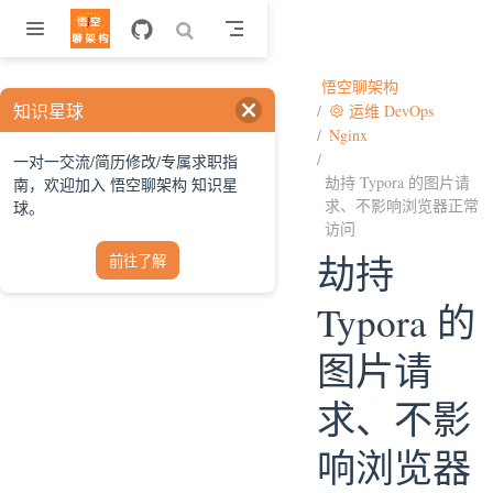
跳至主要內容
悟空聊架构
知识星球
运维 DevOps
Nginx
一对一交流/简历修改/专属求职指
劫持 Typora 的图片请
南，欢迎加入 悟空聊架构 知识星
求、不影响浏览器正常
球。
访问
劫持
前往了解
Typora 的
图片请
求、不影
响浏览器