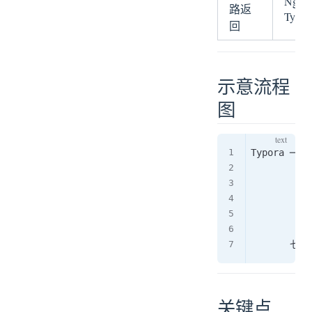
Ngi
路返
Typor
回
示意流程
图
Typora ──(
          
           
          
           
           
关键点