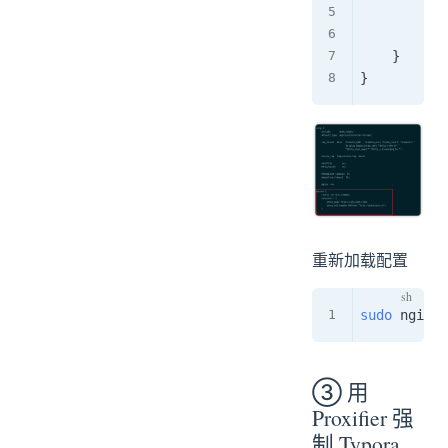
pro
pro
}
}
重新加载配置
sudo
 nginx 
③ 用
Proxifier 强
制 Typora