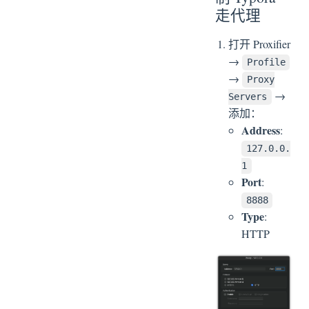
走代理
打开 Proxifier
→
Profile
→
Proxy
→
Servers
添加：
Address
:
127.0.0.
1
Port
:
8888
Type
:
HTTP