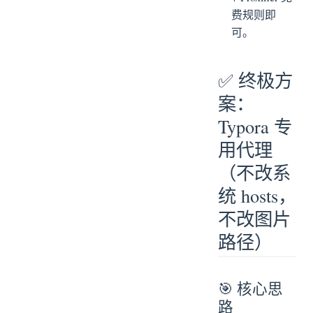
费规则即
可。
✅ 终极方
案：
Typora 专
用代理
（不改系
统 hosts，
不改图片
路径）
🎯 核心思
路