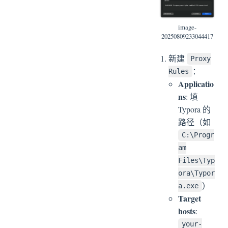
image-
20250809233044417
新建
Proxy
：
Rules
Applicatio
ns
: 填
Typora 的
路径（如
C:\Progr
am
Files\Typ
ora\Typor
）
a.exe
Target
hosts
:
your-