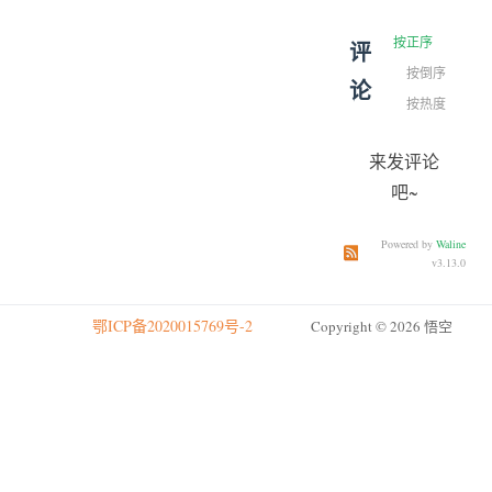
按正序
评
按倒序
论
按热度
来发评论
吧~
Powered by
Waline
订阅本文评论
订阅本站
v3.13.0
鄂ICP备2020015769号-2
Copyright © 2026 悟空