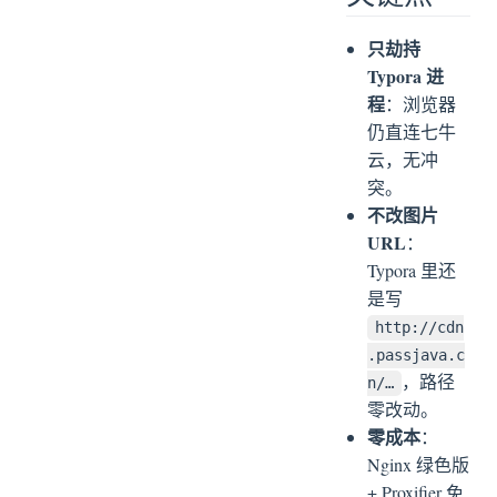
只劫持
Typora 进
程
：浏览器
仍直连七牛
云，无冲
突。
不改图片
URL
：
Typora 里还
是写
http://cdn
.passjava.c
，路径
n/…
零改动。
零成本
：
Nginx 绿色版
+ Proxifier 免