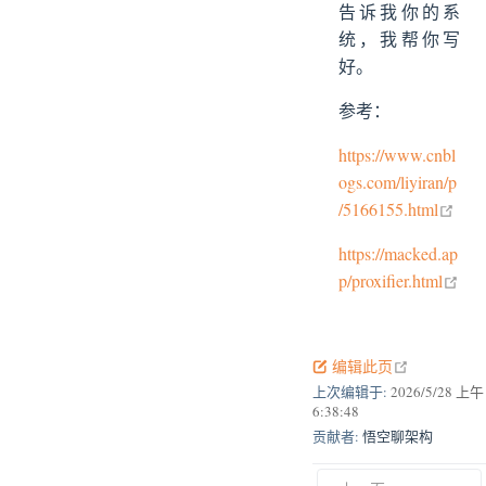
告诉我你的系
统，我帮你写
好。
参考：
https://www.cnbl
ogs.com/liyiran/p
open
/5166155.html
https://macked.ap
ope
p/proxifier.html
open in new
编辑此页
上次编辑于:
2026/5/28 上午
6:38:48
贡献者:
悟空聊架构