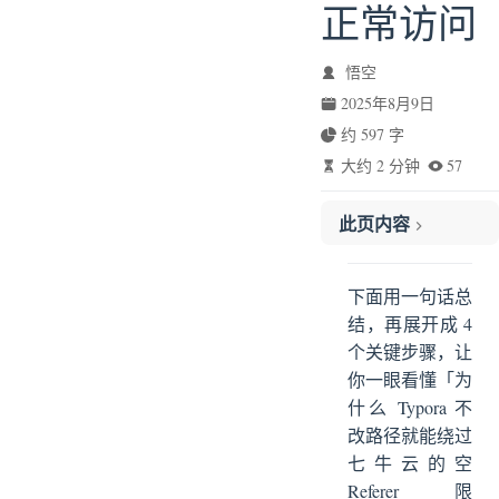
正常访问
悟空
2025年8月9日
约 597 字
大约 2 分钟
57
此页内容
一句话原理
4 步拆解
下面用一句话总
示意流程图
结，再展开成 4
个关键步骤，让
关键点
你一眼看懂「为
✅ 终极方案：Typora 专用代理（不改系统 hosts，不改图片路径）
什么 Typora 不
🎯 核心思路
改路径就能绕过
🛠️ 具体操作（Windows/macOS/Linux 通用）
七牛云的空
① 安装本地代理工具
Referer 限