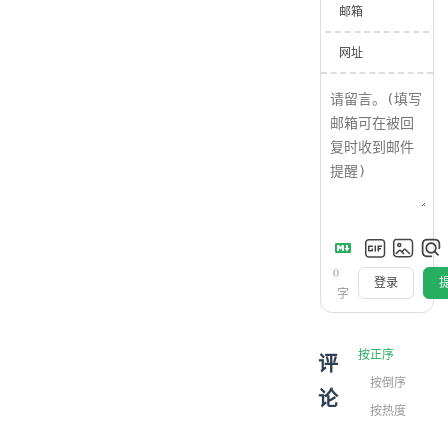
邮箱
网址
0
登录
字
按正序
评
按倒序
论
按热度