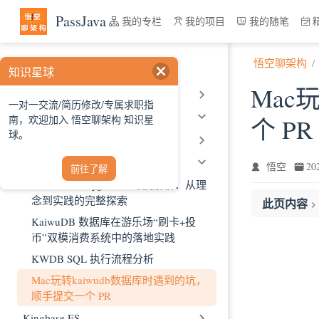
跳至主要內容
PassJava
我的专栏
我的项目
我的随笔
悟空聊架构
运维
知识星球
Mac
Aiops
一对一交流/简历修改/专属求职指
Database
南，欢迎加入 悟空聊架构 知识星
个 PR
球。
Dbdoctor
Kaiwudb
悟空
2
前往了解
KaiwuDB Playground 深度解析：从理
念到实践的完整探索
此页内容
KaiwuDB 数据库在游乐场“刷卡+投
一、前言
币”双模消费系统中的落地实践
二、KWDB 
KWDB SQL 执行流程分析
KWDB 特点
Mac玩转kaiwudb数据库时遇到的坑，
多模数据库
顺手提交一个 PR
KWDB 架构
Kingbase ES