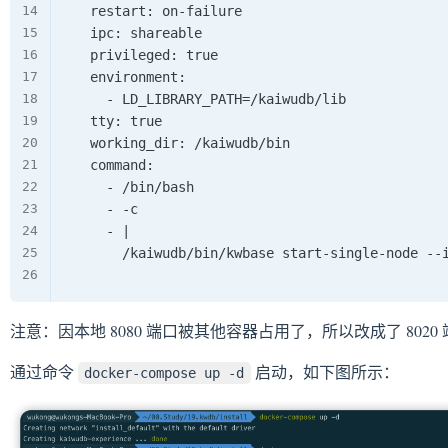
    restart: on-failure

    ipc: shareable

    privileged: true

    environment:

      - LD_LIBRARY_PATH=/kaiwudb/lib

    tty: true

    working_dir: /kaiwudb/bin

    command:

      - /bin/bash

      - -c

      - |

        /kaiwudb/bin/kwbase start-single-node --i
注意：因本地 8080 端口被其他容器占用了，所以改成了 8020
通过命令
启动，如下图所示：
docker-compose up -d