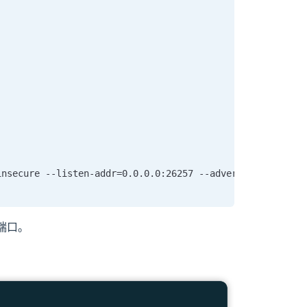
nsecure --listen-addr=0.0.0.0:26257 --advertise-addr=127
 端口。