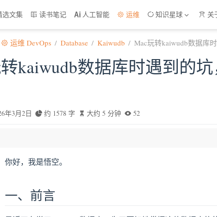
精选文集
读书笔记
人工智能
运维
知识星球
关
运维 DevOps
Database
Kaiwudb
Mac玩转kaiwudb数据
玩转kaiwudb数据库时遇到
026年3月2日
约 1578 字
大约 5 分钟
52
你好，我是悟空。
简介
一、前言