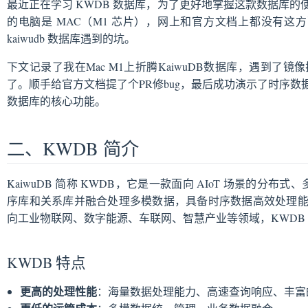
最近正在学习 KWDB 数据库，为了更好地掌握这款数据库
 安装 KWDB
的电脑是 MAC（M1 芯片），网上和官方文档上都没有这方
 镜像
kaiwudb 数据库遇到的坑。
-compose 启动 KWDB 容器
 Developer Center
下文记录了我在Mac M1上折腾KaiwuDB数据库，遇到
档提交 PR
了。顺手给官方文档提了个PR修bug，最后成功演示了时序
据操作
数据库的核心功能。
、时序表、时序数据
二、KWDB 简介
据操作
据库、关系数据表、关系数据
KaiwuDB 简称 KWDB，它是一款面向 AIoT 场景的分
据
序库和关系库并融合处理多模数据，具备时序数据高效处理
询
向工业物联网、数字能源、车联网、智慧产业等领域，KWDB
KWDB 特点
更高的处理性能
：海量数据处理能力、高速查询响应、丰富