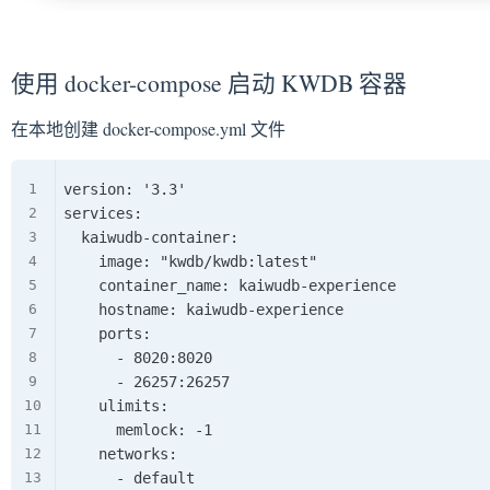
使用 docker-compose 启动 KWDB 容器
在本地创建 docker-compose.yml 文件
version: '3.3'

services:

  kaiwudb-container:

    image: "kwdb/kwdb:latest"

    container_name: kaiwudb-experience

    hostname: kaiwudb-experience

    ports:

      - 8020:8020

      - 26257:26257

    ulimits:

      memlock: -1

    networks:

      - default
