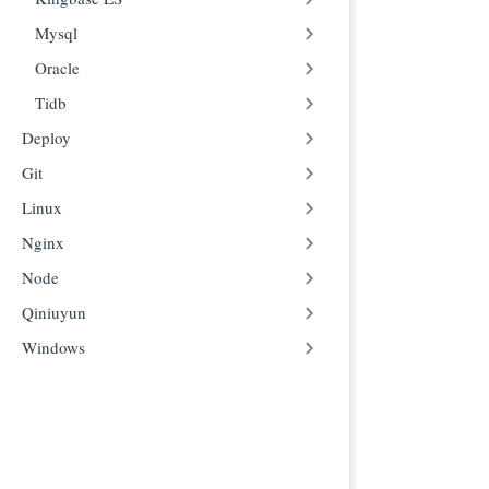
三、MAC M1
Mysql
拉取 KWDB
Oracle
使用 docker
下载 KaiwuDB
Tidb
四、给官方文
Deploy
五、时序数
Git
创建时序库
Linux
查询时序表
Nginx
六、关系数
Node
创建关系数
查询关系数
Qiniuyun
七、跨模查
Windows