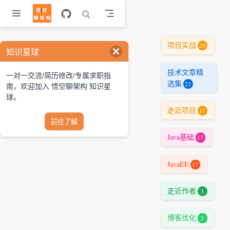
跳至主要內容
项目实战
29
知识星球
技术文章精
一对一交流/简历修改/专属求职指
选集
23
南，欢迎加入 悟空聊架构 知识星
球。
走近项目
17
前往了解
Java基础
17
JavaEE
17
走近作者
3
博客优化
3