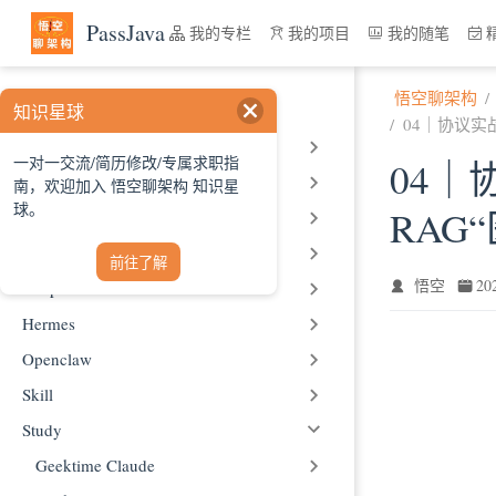
跳至主要內容
PassJava
我的专栏
我的项目
我的随笔
悟空聊架构
人工智能
知识星球
04｜协议实
AI Basic
一对一交流/简历修改/专属求职指
04｜
Claude
南，欢迎加入 悟空聊架构 知识星
球。
RAG
Codebuddy
Company Practice
前往了解
悟空
2
Deepseek
Hermes
Openclaw
Skill
Study
Geektime Claude