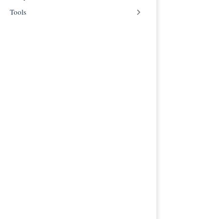
安装微信读书 S
Tools
总结