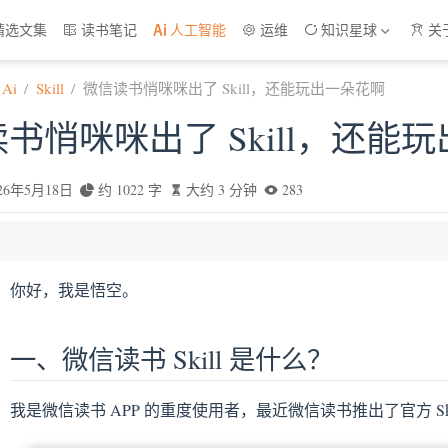
精选文集
读书笔记
人工智能
运维
知识星球
关
Ai
Skill
微信读书悄咪咪出了 Skill，还能玩出一朵花啊
书悄咪咪出了 Skill，还能
026年5月18日
约 1022 字
大约 3 分钟
283
Skill 是什么？
你好，我是悟空。
——生成10年阅读报告
书——找到我喜欢的书
一、微信读书 Skill 是什么？
索——快速了解一本书
架——我的藏经阁
我是微信读书 APP 的重度使用者，最近微信读书推出了官方 Sk
情——我的阅读旅程
划线——温故而知新