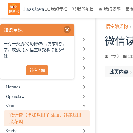
跳至主要內容
PassJava
我的专栏
我的项目
我的随笔
悟空聊架构
人工智能
知识星球
微信读
AI Basic
一对一交流/简历修改/专属求职指
Claude
南，欢迎加入 悟空聊架构 知识星
球。
悟空
2
Codebuddy
Company Practice
前往了解
此页内容
Deepseek
一、微信读书 
Hermes
二、阅读统计
Openclaw
三、推荐好
Skill
四、书籍搜
五、查阅书
微信读书悄咪咪出了 Skill，还能玩出一
朵花啊
六、书籍详
七、笔记和
Study