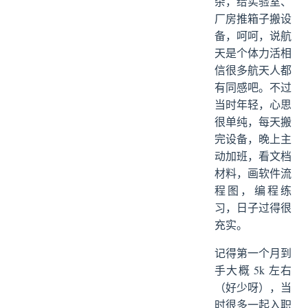
杂，给实验室、
厂房推箱子搬设
备，呵呵，说航
天是个体力活相
信很多航天人都
有同感吧。不过
当时年轻，心思
很单纯，每天搬
完设备，晚上主
动加班，看文档
材料，画软件流
程图，编程练
习，日子过得很
充实。
记得第一个月到
手大概 5k 左右
（好少呀），当
时很多一起入职