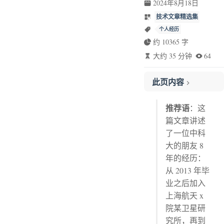
2024年8月18日
技术文章精选集
个人经历
约 10365 字
大约 35 分钟
64
此页内容
前言
推荐语
：这
2013 年
篇文章讲述
加入上海航天 x 院某卫星研究所
了一位中科
工作中暂露头角
大的朋友 8
错失一次暴富的机会
年的经历：
航天生涯的第一个正式项目
从 2013 年毕
2014 年
业之后加入
升任主管设计师后的一次波折
上海航天 x
院某卫星研
职场软技能的重新认识
究所，再到
2015 年