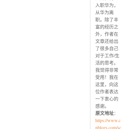
入职华为，
升任小组副组长
从华为离
学习团队管理技巧
职。除了丰
2016 年
富的经历之
升任小组副组长
外，作者在
买房
文章还给出
2017 年
了很多自己
买了第二套房子
对于工作/生
准备要孩子
活的思考。
我觉得非常
2018 年
受用！我在
项目结束，离职
这里，向这
入职华为
位作者表达
2019 年
一下衷心的
成功转正
感谢。
备孕成功
原文地址
：
宝宝出生
https://www.c
2020
nblogs.com/sc