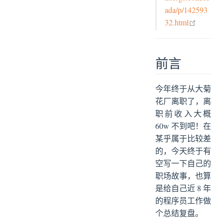
在家办公
ada/p/142593
open in
提出离职
32.html
总结
前言
今年终于从大菊
花厂离职了，离
职前收入大概
60w 不到吧！在
某乎属于比较差
的，今天终于有
空写一下自己的
职场故事，也算
是给自己近 8 年
的程序员工作做
个总结复盘。